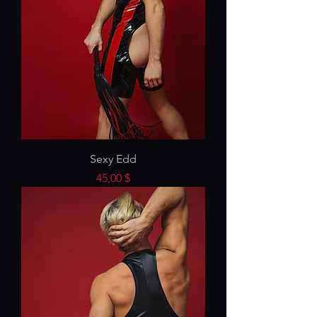
Sexy Edd
Preis
45,00 $