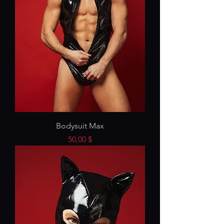
Bodysuit Max
Preis
50,00 $