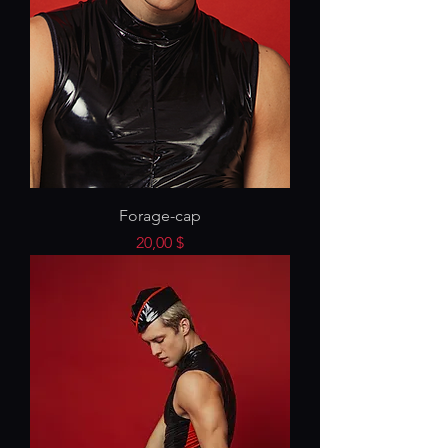
Forage-cap
Preis
20,00 $