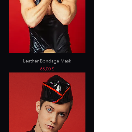
Leather Bondage Mask
Preis
65,00 $