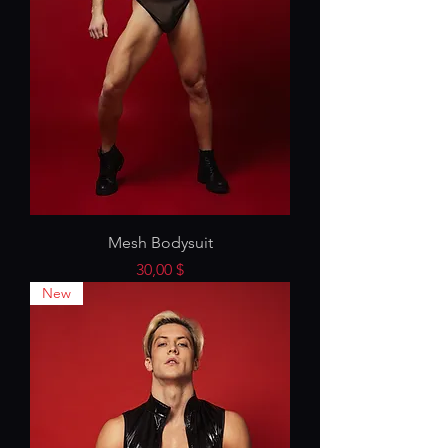
Mesh Bodysuit
Preis
30,00 $
New