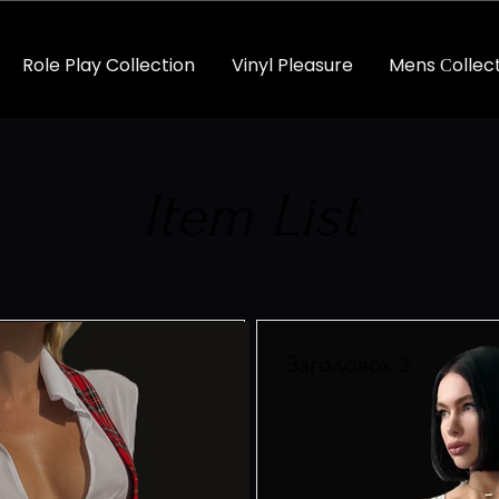
Role Play Collection
Vinyl Pleasure
Mens Сollec
Item List
Заголовок 3